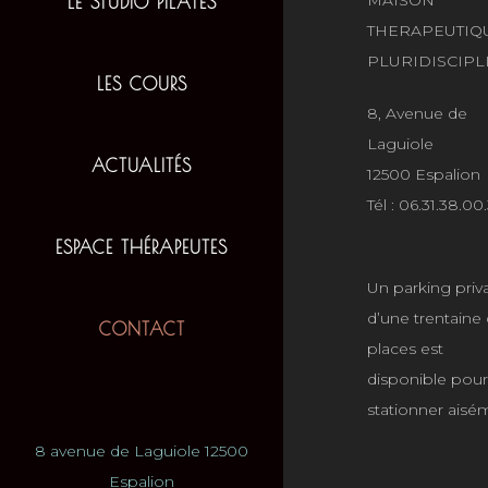
LE STUDIO PILATES
THERAPEUTIQ
PLURIDISCIPL
LES COURS
8, Avenue de
Laguiole
ACTUALITÉS
12500 Espalion
Tél : 06.31.38.00
ESPACE THÉRAPEUTES
Un parking priva
d’une trentaine
CONTACT
places est
disponible pour
stationner aisé
8 avenue de Laguiole 12500
Espalion