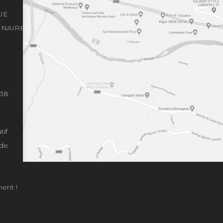
UE
INAIRE
.38
tif
 de
ment !